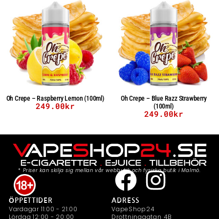
Oh Crepe – Raspberry Lemon (100ml)
Oh Crepe – Blue Razz Strawberry
249.00
kr
(100ml)
249.00
kr
*
Priser kan skilja sig mellan vår webbutik och fysiska butik i Malmö.
ÖPPETTIDER
ADRESS
Vardagar 11:00 - 21:00
VapeShop24
Lördag 12:00 - 20:00
Drottninggatan 4B