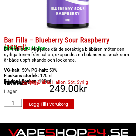
Bar Fills – Blueberry Sour Raspberry
(100ml)
Blåbär, Sura Hallon
En frisk och livlig juice där de sötaktiga blåbären möter den
syrliga tonen från hallon, skapandes en balanserad smak som
är både uppfriskande och lockande.
VG-halt
: 50%
PG-halt:
50%
Flaskans storlek:
120ml
E-juice i flaskan:
100ml
Egenskaper:
Bär
,
Blåbär
,
Hallon
,
Söt
,
Syrlig
Tillverkare:
Bar Fills
249.00
kr
I lager
Lägg Till I Varukorg