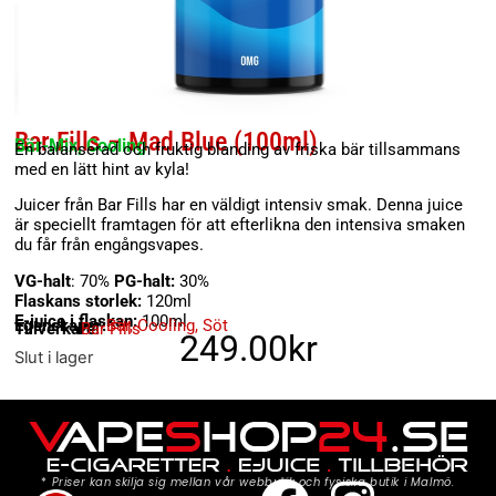
Bar Fills – Mad Blue (100ml)
Bär-Mix, Cooling
En balanserad och fruktig blanding av friska bär tillsammans
med en lätt hint av kyla!
Juicer från Bar Fills har en väldigt intensiv smak. Denna juice
är speciellt framtagen för att efterlikna den intensiva smaken
du får från engångsvapes.
VG-halt
: 70%
PG-halt:
30%
Flaskans storlek:
120ml
E-juice i flaskan:
100ml
Egenskaper:
Bär
,
Cooling
,
Söt
Tillverkare:
Bar Fills
249.00
kr
Slut i lager
*
Priser kan skilja sig mellan vår webbutik och fysiska butik i Malmö.