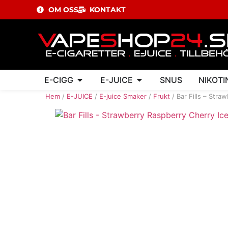
OM OSS
KONTAKT
E-CIGG
E-JUICE
SNUS
NIKOTI
Hem
/
E-JUICE
/
E-juice Smaker
/
Frukt
/ Bar Fills – Stra