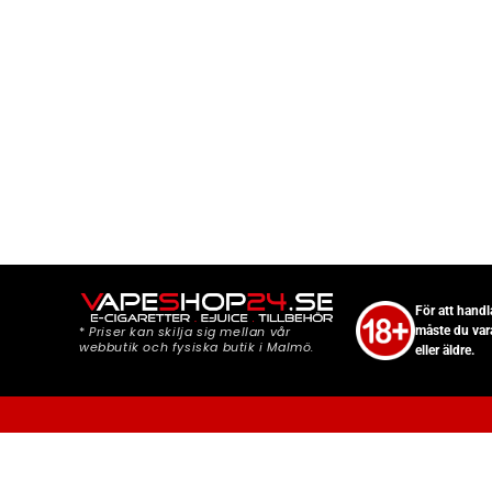
För att hand
*
Priser kan skilja sig mellan vår
måste du var
webbutik och fysiska butik i Malmö.
eller äldre.