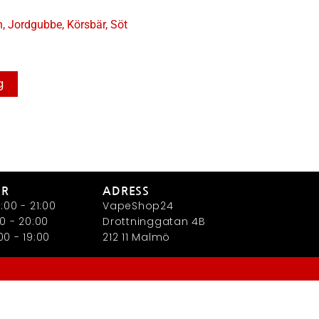
n
,
Jordgubbe
,
Körsbär
,
Söt
g
ER
ADRESS
:00 - 21:00
VapeShop24
0 - 20:00
Drottninggatan 4B
0 - 19:00
212 11 Malmö