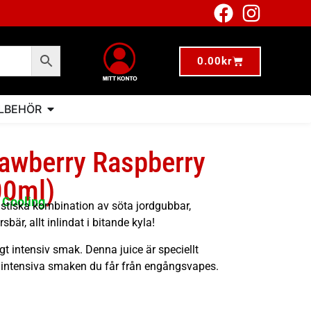
0.00
kr
LLBEHÖR
trawberry Raspberry
00ml)
 Cooling
astiska kombination av söta jordgubbar,
bär, allt inlindat i bitande kyla!
igt intensiv smak. Denna juice är speciellt
n intensiva smaken du får från engångsvapes.