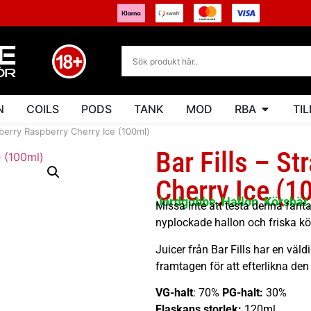
N
COILS
PODS
TANK
MOD
RBA
TI
wberry Raspberry Cherry Ice (100ml)
Bar Fills – S
Cherry Ice (1
Jordgubbe, Hallon, Körsbär,
Missa inte att testa denna fant
nyplockade hallon och friska körs
Juicer från Bar Fills har en väld
framtagen för att efterlikna de
VG-halt
: 70%
PG-halt:
30%
Flaskans storlek:
120ml