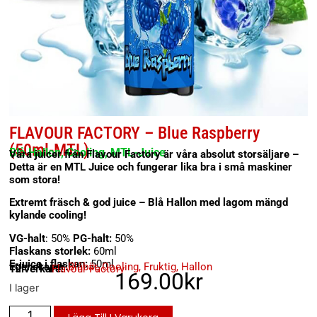
FLAVOUR FACTORY – Blue Raspberry
(50ml-MTL)
Blå Hallon, Cooling, MTL-Juice
Våra juicer från Flavour Factory är våra absolut storsäljare –
Detta är en MTL Juice och fungerar lika bra i små maskiner
som stora!
Extremt fräsch & god juice – Blå Hallon med lagom mängd
kylande cooling!
VG-halt
: 50%
PG-halt:
50%
Flaskans storlek:
60ml
E-juice i flaskan:
50ml
Egenskaper:
Blåbär
,
Cooling
,
Fruktig
,
Hallon
Tillverkare:
Flavour Factory
169.00
kr
I lager