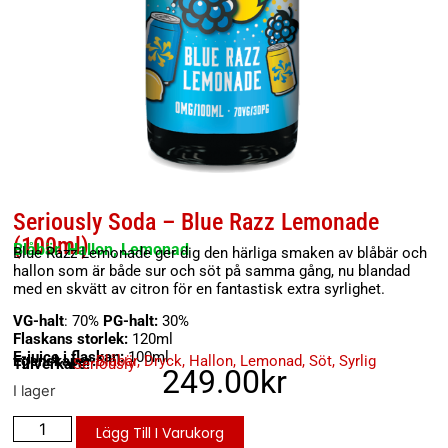
Seriously Soda – Blue Razz Lemonade
(100ml)
Blåbär, Hallon, Lemonad
Blue Razz Lemonade ger dig den härliga smaken av blåbär och
hallon som är både sur och söt på samma gång, nu blandad
med en skvätt av citron för en fantastisk extra syrlighet.
VG-halt
: 70%
PG-halt:
30%
Flaskans storlek:
120ml
E-juice i flaskan:
100ml
Egenskaper:
Blåbär
,
Dryck
,
Hallon
,
Lemonad
,
Söt
,
Syrlig
Tillverkare:
Seriously
249.00
kr
I lager
Lägg Till I Varukorg