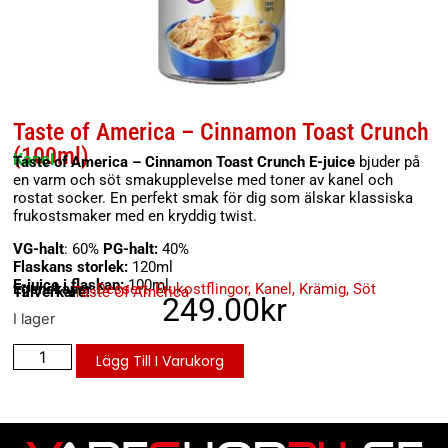
Taste of America – Cinnamon Toast Crunch
(100ml)
Kanel
Taste of America – Cinnamon Toast Crunch E-juice
bjuder på
en varm och söt smakupplevelse med toner av kanel och
rostat socker. En perfekt smak för dig som älskar klassiska
frukostsmaker med en kryddig twist.
VG-halt
: 60%
PG-halt:
40%
Flaskans storlek:
120ml
E-juice i flaskan:
100ml
Egenskaper:
Dessert
,
Frukostflingor
,
Kanel
,
Krämig
,
Söt
Tillverkare:
Taste Of America
249.00
kr
I lager
Lägg Till I Varukorg