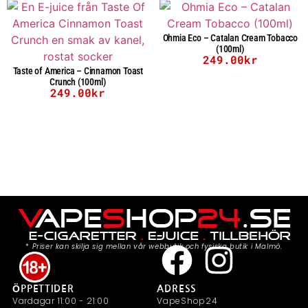
Ohmia Eco – Catalan Cream Tobacco
(100ml)
249.00
kr
Taste of America – Cinnamon Toast
Crunch (100ml)
249.00
kr
*
Priser kan skilja sig mellan vår webbutik och fysiska butik i Malmö.
ÖPPETTIDER
ADRESS
Vardagar 11:00 - 21:00
VapeShop24