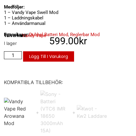
Medföljer:
1 – Vandy Vape Swell Mod
1 – Laddningskabel
1 – Användarmanual
Egenskaper:
Dubbel Batteri Mod
,
Reglerbar Mod
Tillverkare:
Vandy Vape
599.00
kr
I lager
Lägg Till I Varukorg
KOMPATIBLA TILLBEHÖR: