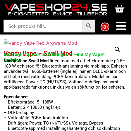
Vandy Vape – Swell Mod
Bluetooth app för inställningar + “Find My Vape”
funktion
Vandy Vape Swell Mod
är en mod med ett effektområde på 5–
188 W och stöd för Bluetooth‑anslutning via mobilapp. Enheten
använder två 18650‑batterier (ingår ej), har en OLED‑skärm och
ett hölje med vattentålig PCBA‑konstruktion. Modellen har
driftlägena Power, TC (Ni/Ti/SS), Voltage och Bypass samt
app‑baserade funktioner, inklusive en sökfunktion för enheten.
Egenskaper:
– Effektområde: 5–188W
– Batteri: 2 × 18650 (ingår ej)
– OLED‑display
– Vattentålig PCBA‑konstruktion
– Driftlägen: Power, TC (Ni/Ti/SS), Voltage, Bypass
– Bluetooth‑app med inställningshantering och sökfunktion