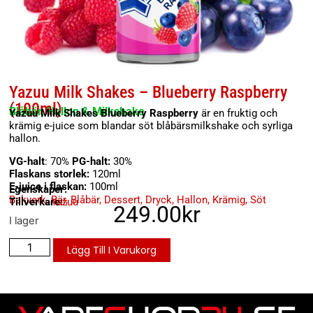
Yazuu Milk Shakes – Blueberry Raspberry
(100ml)
Blåbär, Hallon & Milkshake
Yazuu Milk Shakes Blueberry Raspberry
är en fruktig och
krämig e-juice som blandar söt blåbärsmilkshake och syrliga
hallon.
VG-halt
: 70%
PG-halt:
30%
Flaskans storlek:
120ml
E-juice i flaskan:
100ml
Egenskaper:
Bakverk
,
Bär
,
Blåbär
,
Dessert
,
Dryck
,
Hallon
,
Krämig
,
Söt
Tillverkare:
Yazuu
249.00
kr
I lager
Lägg Till I Varukorg