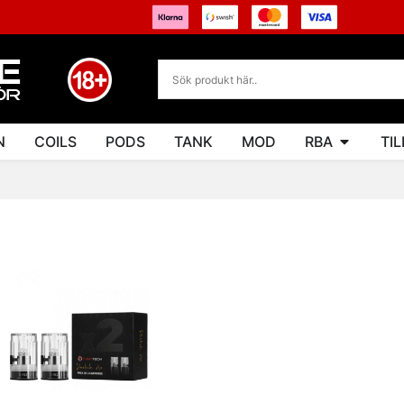
N
COILS
PODS
TANK
MOD
RBA
TI