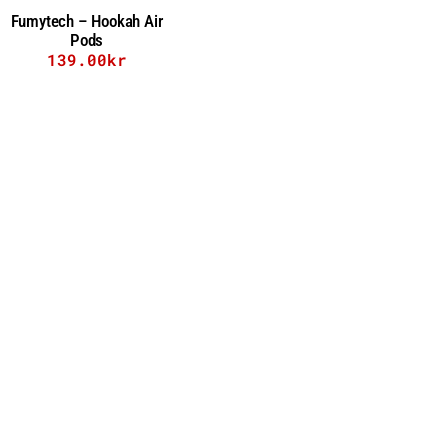
Fumytech – Hookah Air
Pods
139.00
kr
Lägg till i varukorg