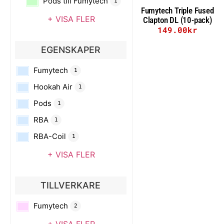
Pods till Fumytech
1
Fumytech Triple Fused
+ VISA FLER
Clapton DL (10-pack)
149.00
kr
Lägg till i varukorg
EGENSKAPER
Fumytech
1
Hookah Air
1
Pods
1
RBA
1
RBA-Coil
1
+ VISA FLER
TILLVERKARE
Fumytech
2