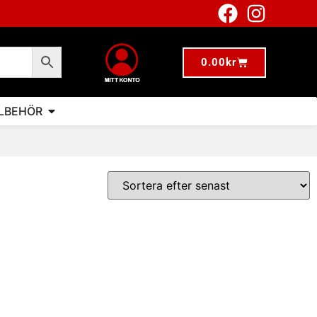
0.00
kr
LLBEHÖR